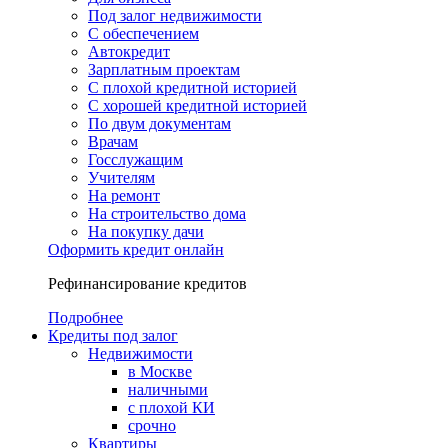
Под залог недвижимости
С обеспечением
Автокредит
Зарплатным проектам
С плохой кредитной историей
С хорошей кредитной историей
По двум документам
Врачам
Госслужащим
Учителям
На ремонт
На строительство дома
На покупку дачи
Оформить кредит онлайн
Рефинансирование кредитов
Подробнее
Кредиты под залог
Недвижимости
в Москве
наличными
с плохой КИ
срочно
Квартиры