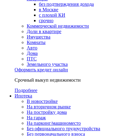
без подтверждения дохода
в Москве
с плохой КИ
срочно
Коммерческой недвижимости
Доли в квартире
Имущества
Комнаты
Авто
Дома
ПТС
Земельного участка
Оформить кредит онлайн
Срочный выкуп недвижимости
Подробнее
Ипотека
В новостройке
На вторичном рынке
На постройку дома
На гараж
На паркинг/машиноместо
Без официального трудоустройства
Без первоначального взноса