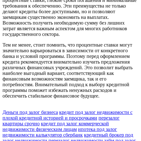
процентные ставки, гибкие сроки погашения и минимальные
требования к обеспечению. Эти преимущества не только
делают кредиты более доступными, но и позволяют
заемщикам существенно экономить на выплатах.
Возможность получить необходимую сумму без лишних
затрат является важным аспектом для многих работников
государственного сектора.
Тем не менее, стоит помнить, что процентные ставки могут
значительно варьироваться в зависимости от конкретного
банка и условий программы. Поэтому перед оформлением
кредита рекомендуется внимательно изучить предложения
различных финансовых учреждений. Это позволит выбрать
наиболее выгодный вариант, соответствующий как
финансовым возможностям заемщика, так и его
потребностям. Внимательный подход к выбору кредитной
программы поможет избежать ненужных расходов и
обеспечить стабильное финансовое будущее.
Деньги под залог бизнеса
кредит под залог недвижимости с
плохой кредитной историей и просрочками
перезалог
квартиры срочно
кредит под залог коммерческой
недвижимости физическим лицам
ипотека под залог
недвижимости калькулятор сбербанк
кредитный брокер под
залог недвижимости
перезалог недвижимости
займ под залог