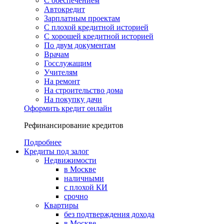
С обеспечением
Автокредит
Зарплатным проектам
С плохой кредитной историей
С хорошей кредитной историей
По двум документам
Врачам
Госслужащим
Учителям
На ремонт
На строительство дома
На покупку дачи
Оформить кредит онлайн
Рефинансирование кредитов
Подробнее
Кредиты под залог
Недвижимости
в Москве
наличными
с плохой КИ
срочно
Квартиры
без подтверждения дохода
в Москве