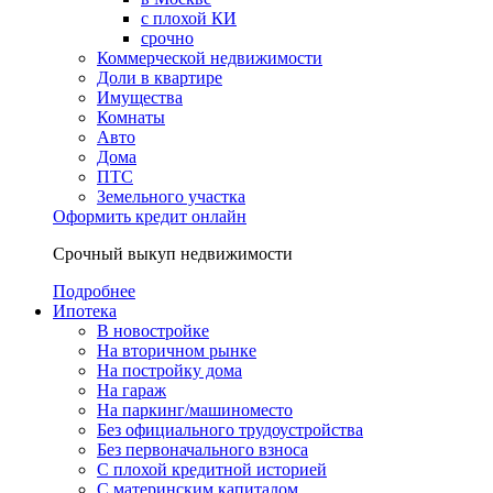
с плохой КИ
срочно
Коммерческой недвижимости
Доли в квартире
Имущества
Комнаты
Авто
Дома
ПТС
Земельного участка
Оформить кредит онлайн
Срочный выкуп недвижимости
Подробнее
Ипотека
В новостройке
На вторичном рынке
На постройку дома
На гараж
На паркинг/машиноместо
Без официального трудоустройства
Без первоначального взноса
С плохой кредитной историей
С материнским капиталом