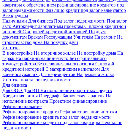
квартиры с обременением
рефинансирование кредитов под
залог недвижимости физ лицо
кредит под залог калькулятор
Все кредиты
Наличными
Для бизнеса
Под залог недвижимости
Под залог
авто
Автокредит
Зарплатным проектам
С плохой кредитной
историей
С хорошей кредитной историей
По двум
документам
Врачам
Госслужащим
Учителям
На ремонт
На
строительство дома
На покупку дачи
Ипотека
В новостройке
На вторичное жилье
На постройку дома
На
гараж
На паркинг/машиноместо
Без официального
трудоустройства
Без первоначального взноса
С плохой
кредитной историей
С материнским капиталом
Для
военнослужащих
Для нерезидентов
На ремонта жилья
Ипотека под залог недвижимости
Для бизнеса
Для ООО
Для ИП
На пополнение оборотных средств
Кредитная линия
Овердрафт
Банковская гарантия
На
исполнение контракта
Проектное финансирование
Рефинансирование
Рефинансирование кредита
Рефинансирование ипотеки
Рефинансирование кредита под залог недвижимости
Рефинансирование кредита под залог квартиры
Перезалог
недвижимости