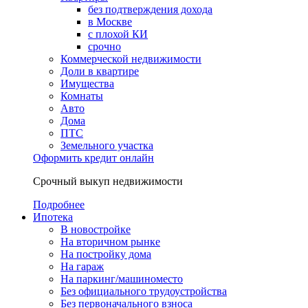
без подтверждения дохода
в Москве
с плохой КИ
срочно
Коммерческой недвижимости
Доли в квартире
Имущества
Комнаты
Авто
Дома
ПТС
Земельного участка
Оформить кредит онлайн
Срочный выкуп недвижимости
Подробнее
Ипотека
В новостройке
На вторичном рынке
На постройку дома
На гараж
На паркинг/машиноместо
Без официального трудоустройства
Без первоначального взноса