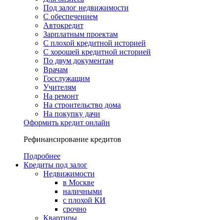
Под залог недвижимости
С обеспечением
Автокредит
Зарплатным проектам
С плохой кредитной историей
С хорошей кредитной историей
По двум документам
Врачам
Госслужащим
Учителям
На ремонт
На строительство дома
На покупку дачи
Оформить кредит онлайн
Рефинансирование кредитов
Подробнее
Кредиты под залог
Недвижимости
в Москве
наличными
с плохой КИ
срочно
Квартиры