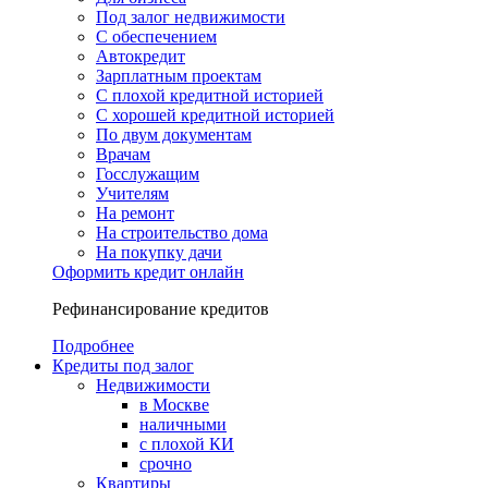
Под залог недвижимости
С обеспечением
Автокредит
Зарплатным проектам
С плохой кредитной историей
С хорошей кредитной историей
По двум документам
Врачам
Госслужащим
Учителям
На ремонт
На строительство дома
На покупку дачи
Оформить кредит онлайн
Рефинансирование кредитов
Подробнее
Кредиты под залог
Недвижимости
в Москве
наличными
с плохой КИ
срочно
Квартиры