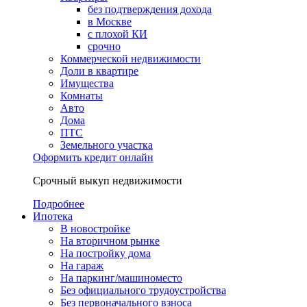
без подтверждения дохода
в Москве
с плохой КИ
срочно
Коммерческой недвижимости
Доли в квартире
Имущества
Комнаты
Авто
Дома
ПТС
Земельного участка
Оформить кредит онлайн
Срочный выкуп недвижимости
Подробнее
Ипотека
В новостройке
На вторичном рынке
На постройку дома
На гараж
На паркинг/машиноместо
Без официального трудоустройства
Без первоначального взноса