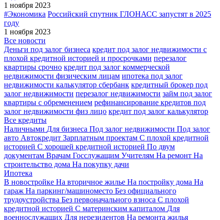
1 ноября 2023
#Экономика
Российский спутник ГЛОНАСС запустят в 2025
году
1 ноября 2023
Все новости
Деньги под залог бизнеса
кредит под залог недвижимости с
плохой кредитной историей и просрочками
перезалог
квартиры срочно
кредит под залог коммерческой
недвижимости физическим лицам
ипотека под залог
недвижимости калькулятор сбербанк
кредитный брокер под
залог недвижимости
перезалог недвижимости
займ под залог
квартиры с обременением
рефинансирование кредитов под
залог недвижимости физ лицо
кредит под залог калькулятор
Все кредиты
Наличными
Для бизнеса
Под залог недвижимости
Под залог
авто
Автокредит
Зарплатным проектам
С плохой кредитной
историей
С хорошей кредитной историей
По двум
документам
Врачам
Госслужащим
Учителям
На ремонт
На
строительство дома
На покупку дачи
Ипотека
В новостройке
На вторичное жилье
На постройку дома
На
гараж
На паркинг/машиноместо
Без официального
трудоустройства
Без первоначального взноса
С плохой
кредитной историей
С материнским капиталом
Для
военнослужащих
Для нерезидентов
На ремонта жилья