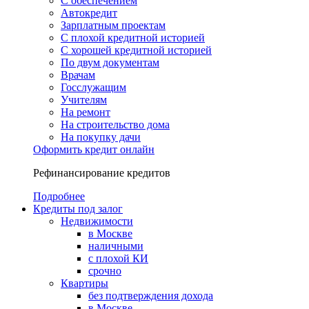
С обеспечением
Автокредит
Зарплатным проектам
С плохой кредитной историей
С хорошей кредитной историей
По двум документам
Врачам
Госслужащим
Учителям
На ремонт
На строительство дома
На покупку дачи
Оформить кредит онлайн
Рефинансирование кредитов
Подробнее
Кредиты под залог
Недвижимости
в Москве
наличными
с плохой КИ
срочно
Квартиры
без подтверждения дохода
в Москве