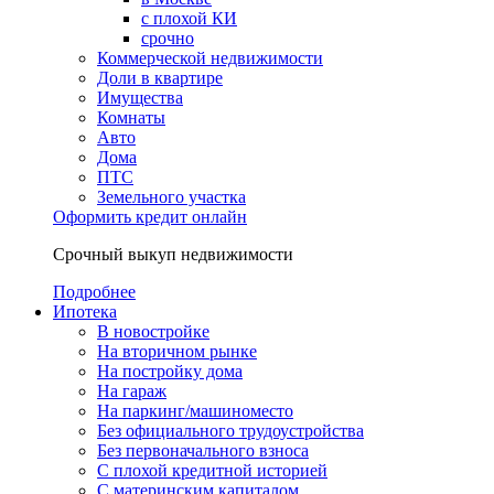
с плохой КИ
срочно
Коммерческой недвижимости
Доли в квартире
Имущества
Комнаты
Авто
Дома
ПТС
Земельного участка
Оформить кредит онлайн
Срочный выкуп недвижимости
Подробнее
Ипотека
В новостройке
На вторичном рынке
На постройку дома
На гараж
На паркинг/машиноместо
Без официального трудоустройства
Без первоначального взноса
С плохой кредитной историей
С материнским капиталом