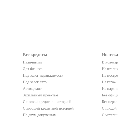
Все кредиты
Ипотека
Наличными
В новост
Для бизнеса
На втори
Под залог недвижимости
На постр
Под залог авто
На гараж
Автокредит
На парки
Зарплатным проектам
Без офици
С плохой кредитной историей
Без перво
С хорошей кредитной историей
С плохой
По двум документам
С матери