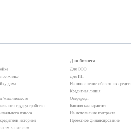
Для бизнеса
ройке
Для ООО
чное жилье
Для ИП
ойку дома
На пополнение оборотных средст
Кредитная линия
нг/машиноместо
Овердрафт
ального трудоустройства
Банковская гарантия
начального взноса
На исполнение контракта
 кредитной историей
Проектное финансирование
нским капиталом