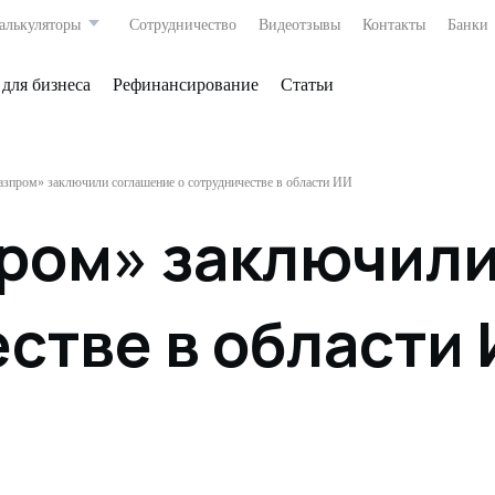
алькуляторы
Сотрудничество
Видеотзывы
Контакты
Банки
 для бизнеса
Рефинансирование
Статьи
азпром» заключили соглашение о сотрудничестве в области ИИ
пром» заключил
стве в области