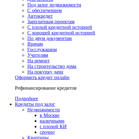
Под залог недвижимости
С обеспечением
Автокредит
Зарплатным проектам
С плохой кредитной историей
С хорошей кредитной историей
По двум документам
Врачам
Госслужащим
Учителям
На ремонт
На строительство дома
На покупку дачи
Оформить кредит онлайн
Рефинансирование кредитов
Подробнее
Кредиты под залог
Недвижимости
в Москве
наличными
с плохой КИ
срочно
Квартиры