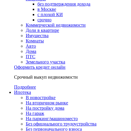
без подтверждения дохода
в Москве
с плохой КИ
срочно
Коммерческой недвижимости
Доли в квартире
Имущества
Комнаты
Авто
Дома
ПТС
Земельного участка
Оформить кредит онлайн
Срочный выкуп недвижимости
Подробнее
Ипотека
В новостройке
На вторичном рынке
На постройку дома
На гараж
На паркинг/машиноместо
Без официального трудоустройства
Без первоначального взноса