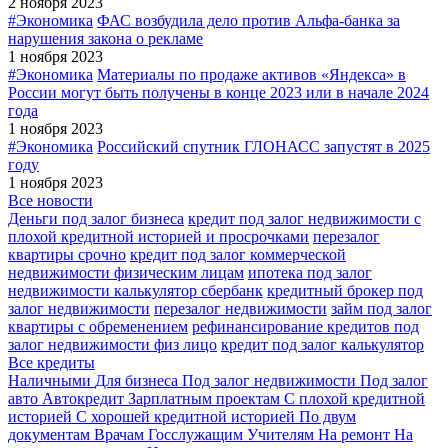
2 ноября 2023
#Экономика
ФАС возбудила дело против Альфа-банка за
нарушения закона о рекламе
1 ноября 2023
#Экономика
Материалы по продаже активов «Яндекса» в
России могут быть получены в конце 2023 или в начале 2024
года
1 ноября 2023
#Экономика
Российский спутник ГЛОНАСС запустят в 2025
году
1 ноября 2023
Все новости
Деньги под залог бизнеса
кредит под залог недвижимости с
плохой кредитной историей и просрочками
перезалог
квартиры срочно
кредит под залог коммерческой
недвижимости физическим лицам
ипотека под залог
недвижимости калькулятор сбербанк
кредитный брокер под
залог недвижимости
перезалог недвижимости
займ под залог
квартиры с обременением
рефинансирование кредитов под
залог недвижимости физ лицо
кредит под залог калькулятор
Все кредиты
Наличными
Для бизнеса
Под залог недвижимости
Под залог
авто
Автокредит
Зарплатным проектам
С плохой кредитной
историей
С хорошей кредитной историей
По двум
документам
Врачам
Госслужащим
Учителям
На ремонт
На