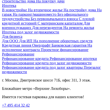
строительство дома
На покупку дачи
Ипотека
В новостройке
На вторичное жилье
На постройку дома
На
гараж
На паркинг/машиноместо
Без официального
трудоустройства
Без первоначального взноса
С плохой
кредитной историей
С материнским капиталом
Для
военнослужащих
Для нерезидентов
На ремонта жилья
Ипотека под залог недвижимости
Для бизнеса
Для ООО
Для ИП
На пополнение оборотных средств
Кредитная линия
Овердрафт
Банковская гарантия
На
исполнение контракта
Проектное финансирование
Рефинансирование
Рефинансирование кредита
Рефинансирование ипотеки
Рефинансирование кредита под залог недвижимости
Рефинансирование кредита под залог квартиры
Перезалог
недвижимости
г. Москва, Дмитровское шоссе 71Б, офис 311, 3 этаж.
Ближайшее метро «Верхние Лихоборы».
Имеется гостевая парковка для наших клиентов!
+7 495 414 32 42