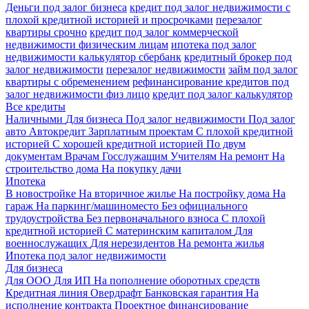
Деньги под залог бизнеса
кредит под залог недвижимости с
плохой кредитной историей и просрочками
перезалог
квартиры срочно
кредит под залог коммерческой
недвижимости физическим лицам
ипотека под залог
недвижимости калькулятор сбербанк
кредитный брокер под
залог недвижимости
перезалог недвижимости
займ под залог
квартиры с обременением
рефинансирование кредитов под
залог недвижимости физ лицо
кредит под залог калькулятор
Все кредиты
Наличными
Для бизнеса
Под залог недвижимости
Под залог
авто
Автокредит
Зарплатным проектам
С плохой кредитной
историей
С хорошей кредитной историей
По двум
документам
Врачам
Госслужащим
Учителям
На ремонт
На
строительство дома
На покупку дачи
Ипотека
В новостройке
На вторичное жилье
На постройку дома
На
гараж
На паркинг/машиноместо
Без официального
трудоустройства
Без первоначального взноса
С плохой
кредитной историей
С материнским капиталом
Для
военнослужащих
Для нерезидентов
На ремонта жилья
Ипотека под залог недвижимости
Для бизнеса
Для ООО
Для ИП
На пополнение оборотных средств
Кредитная линия
Овердрафт
Банковская гарантия
На
исполнение контракта
Проектное финансирование