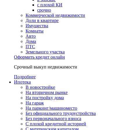
с плохой КИ
срочно
Коммерческой недвижимости
Доли в квартире
Имущества
Комнаты
Авто
Дома
ПТС
Земельного участка
Оформить кредит онлайн
Срочный выкуп недвижимости
Подробнее
Ипотека
В новостройке
На вторичном рынке
На постройку дома
На гараж
На паркинг/машиноместо
Без официального трудоустройства
Без первоначального взноса
С плохой кредитной историей
С материнским капиталом