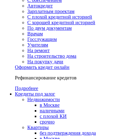
С обеспечением
Автокредит
Зарплатным проектам
С плохой кредитной историей
С хорошей кредитной историей
По двум документам
Врачам
Госслужащим
Учителям
На ремонт
На строительство дома
На покупку дачи
Оформить кредит онлайн
Рефинансирование кредитов
Подробнее
Кредиты под залог
Недвижимости
в Москве
наличными
с плохой КИ
срочно
Квартиры
без подтверждения дохода
в Москве