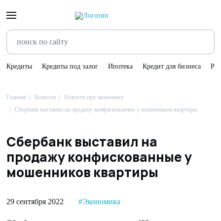
Кредиты
Кредиты под залог
Ипотека
Кредит для бизнеса
Ре
Главная
Новости
Новости про экономику
Сбербанк выставил на продажу конфискованные у мошенников квартиры
Сбербанк выставил на
продажу конфискованные у
мошенников квартиры
29 сентября 2022
#Экономика