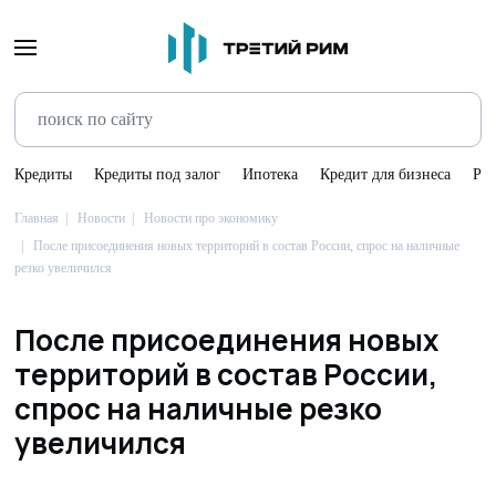
Кредиты
Кредиты под залог
Ипотека
Кредит для бизнеса
Ре
Главная
Новости
Новости про экономику
После присоединения новых территорий в состав России, спрос на наличные
резко увеличился
После присоединения новых
территорий в состав России,
спрос на наличные резко
увеличился