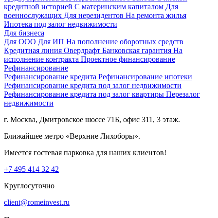
кредитной историей
С материнским капиталом
Для
военнослужащих
Для нерезидентов
На ремонта жилья
Ипотека под залог недвижимости
Для бизнеса
Для ООО
Для ИП
На пополнение оборотных средств
Кредитная линия
Овердрафт
Банковская гарантия
На
исполнение контракта
Проектное финансирование
Рефинансирование
Рефинансирование кредита
Рефинансирование ипотеки
Рефинансирование кредита под залог недвижимости
Рефинансирование кредита под залог квартиры
Перезалог
недвижимости
г. Москва, Дмитровское шоссе 71Б, офис 311, 3 этаж.
Ближайшее метро «Верхние Лихоборы».
Имеется гостевая парковка для наших клиентов!
+7 495 414 32 42
Круглосуточно
client@romeinvest.ru