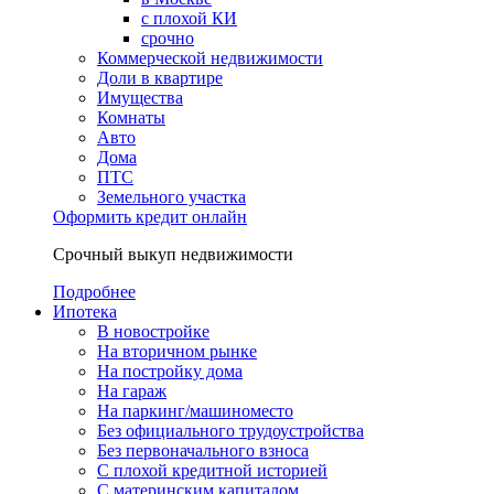
с плохой КИ
срочно
Коммерческой недвижимости
Доли в квартире
Имущества
Комнаты
Авто
Дома
ПТС
Земельного участка
Оформить кредит онлайн
Срочный выкуп недвижимости
Подробнее
Ипотека
В новостройке
На вторичном рынке
На постройку дома
На гараж
На паркинг/машиноместо
Без официального трудоустройства
Без первоначального взноса
С плохой кредитной историей
С материнским капиталом