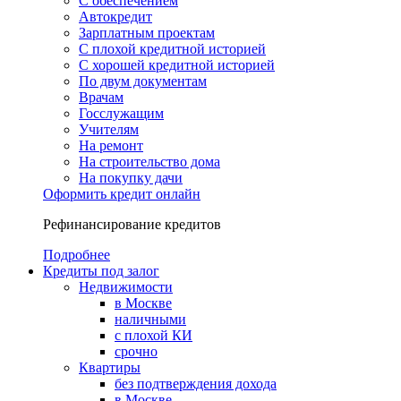
С обеспечением
Автокредит
Зарплатным проектам
С плохой кредитной историей
С хорошей кредитной историей
По двум документам
Врачам
Госслужащим
Учителям
На ремонт
На строительство дома
На покупку дачи
Оформить кредит онлайн
Рефинансирование кредитов
Подробнее
Кредиты под залог
Недвижимости
в Москве
наличными
с плохой КИ
срочно
Квартиры
без подтверждения дохода
в Москве