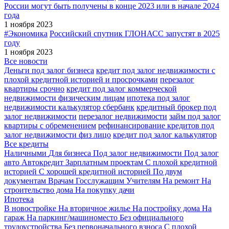
России могут быть получены в конце 2023 или в начале 2024
года
1 ноября 2023
#Экономика
Российский спутник ГЛОНАСС запустят в 2025
году
1 ноября 2023
Все новости
Деньги под залог бизнеса
кредит под залог недвижимости с
плохой кредитной историей и просрочками
перезалог
квартиры срочно
кредит под залог коммерческой
недвижимости физическим лицам
ипотека под залог
недвижимости калькулятор сбербанк
кредитный брокер под
залог недвижимости
перезалог недвижимости
займ под залог
квартиры с обременением
рефинансирование кредитов под
залог недвижимости физ лицо
кредит под залог калькулятор
Все кредиты
Наличными
Для бизнеса
Под залог недвижимости
Под залог
авто
Автокредит
Зарплатным проектам
С плохой кредитной
историей
С хорошей кредитной историей
По двум
документам
Врачам
Госслужащим
Учителям
На ремонт
На
строительство дома
На покупку дачи
Ипотека
В новостройке
На вторичное жилье
На постройку дома
На
гараж
На паркинг/машиноместо
Без официального
трудоустройства
Без первоначального взноса
С плохой