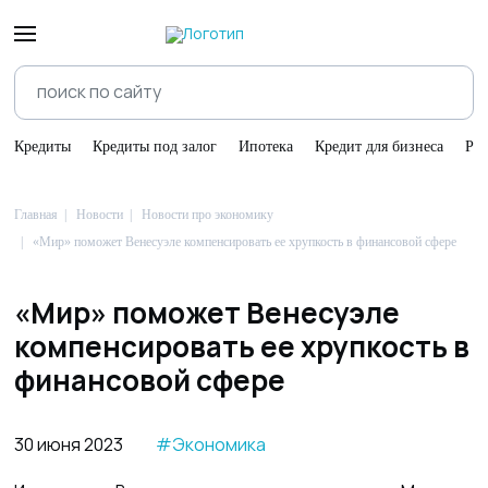
Кредиты
Кредиты под залог
Ипотека
Кредит для бизнеса
Ре
Главная
Новости
Новости про экономику
«Мир» поможет Венесуэле компенсировать ее хрупкость в финансовой сфере
«Мир» поможет Венесуэле
компенсировать ее хрупкость в
финансовой сфере
30 июня 2023
#Экономика