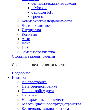
без подтверждения дохода
в Москве
с плохой КИ
срочно
Коммерческой недвижимости
Доли в квартире
Имущества
Комнаты
Авто
Дома
ПТС
Земельного участка
Оформить кредит онлайн
Срочный выкуп недвижимости
Подробнее
Ипотека
В новостройке
На вторичном рынке
На постройку дома
На гараж
На паркинг/машиноместо
Без официального трудоустройства
Без первоначального взноса