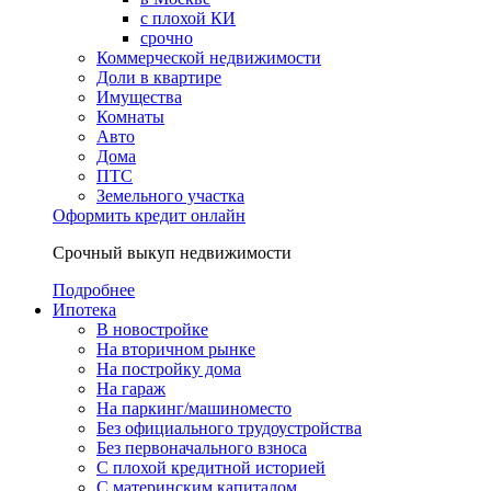
с плохой КИ
срочно
Коммерческой недвижимости
Доли в квартире
Имущества
Комнаты
Авто
Дома
ПТС
Земельного участка
Оформить кредит онлайн
Срочный выкуп недвижимости
Подробнее
Ипотека
В новостройке
На вторичном рынке
На постройку дома
На гараж
На паркинг/машиноместо
Без официального трудоустройства
Без первоначального взноса
С плохой кредитной историей
С материнским капиталом