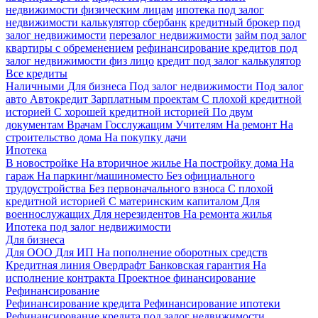
недвижимости физическим лицам
ипотека под залог
недвижимости калькулятор сбербанк
кредитный брокер под
залог недвижимости
перезалог недвижимости
займ под залог
квартиры с обременением
рефинансирование кредитов под
залог недвижимости физ лицо
кредит под залог калькулятор
Все кредиты
Наличными
Для бизнеса
Под залог недвижимости
Под залог
авто
Автокредит
Зарплатным проектам
С плохой кредитной
историей
С хорошей кредитной историей
По двум
документам
Врачам
Госслужащим
Учителям
На ремонт
На
строительство дома
На покупку дачи
Ипотека
В новостройке
На вторичное жилье
На постройку дома
На
гараж
На паркинг/машиноместо
Без официального
трудоустройства
Без первоначального взноса
С плохой
кредитной историей
С материнским капиталом
Для
военнослужащих
Для нерезидентов
На ремонта жилья
Ипотека под залог недвижимости
Для бизнеса
Для ООО
Для ИП
На пополнение оборотных средств
Кредитная линия
Овердрафт
Банковская гарантия
На
исполнение контракта
Проектное финансирование
Рефинансирование
Рефинансирование кредита
Рефинансирование ипотеки
Рефинансирование кредита под залог недвижимости