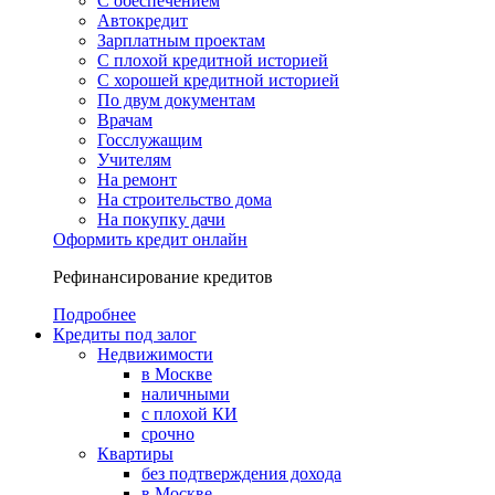
С обеспечением
Автокредит
Зарплатным проектам
С плохой кредитной историей
С хорошей кредитной историей
По двум документам
Врачам
Госслужащим
Учителям
На ремонт
На строительство дома
На покупку дачи
Оформить кредит онлайн
Рефинансирование кредитов
Подробнее
Кредиты под залог
Недвижимости
в Москве
наличными
с плохой КИ
срочно
Квартиры
без подтверждения дохода
в Москве