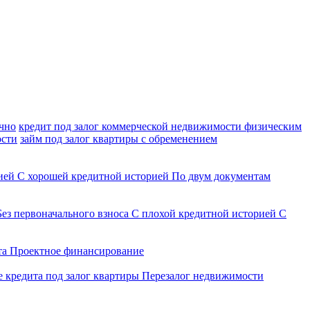
очно
кредит под залог коммерческой недвижимости физическим
ости
займ под залог квартиры с обременением
рией
С хорошей кредитной историей
По двум документам
Без первоначального взноса
С плохой кредитной историей
С
та
Проектное финансирование
 кредита под залог квартиры
Перезалог недвижимости