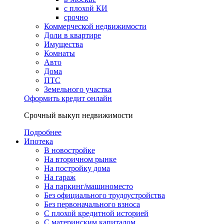
с плохой КИ
срочно
Коммерческой недвижимости
Доли в квартире
Имущества
Комнаты
Авто
Дома
ПТС
Земельного участка
Оформить кредит онлайн
Срочный выкуп недвижимости
Подробнее
Ипотека
В новостройке
На вторичном рынке
На постройку дома
На гараж
На паркинг/машиноместо
Без официального трудоустройства
Без первоначального взноса
С плохой кредитной историей
С материнским капиталом