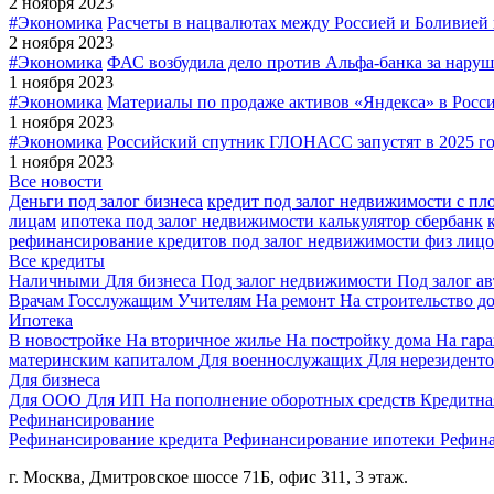
2 ноября 2023
#Экономика
Расчеты в нацвалютах между Россией и Боливией
2 ноября 2023
#Экономика
ФАС возбудила дело против Альфа-банка за наруш
1 ноября 2023
#Экономика
Материалы по продаже активов «Яндекса» в России
1 ноября 2023
#Экономика
Российский спутник ГЛОНАСС запустят в 2025 г
1 ноября 2023
Все новости
Деньги под залог бизнеса
кредит под залог недвижимости с пл
лицам
ипотека под залог недвижимости калькулятор сбербанк
рефинансирование кредитов под залог недвижимости физ лицо
Все кредиты
Наличными
Для бизнеса
Под залог недвижимости
Под залог а
Врачам
Госслужащим
Учителям
На ремонт
На строительство д
Ипотека
В новостройке
На вторичное жилье
На постройку дома
На гар
материнским капиталом
Для военнослужащих
Для нерезидент
Для бизнеса
Для ООО
Для ИП
На пополнение оборотных средств
Кредитна
Рефинансирование
Рефинансирование кредита
Рефинансирование ипотеки
Рефина
г. Москва, Дмитровское шоссе 71Б, офис 311, 3 этаж.