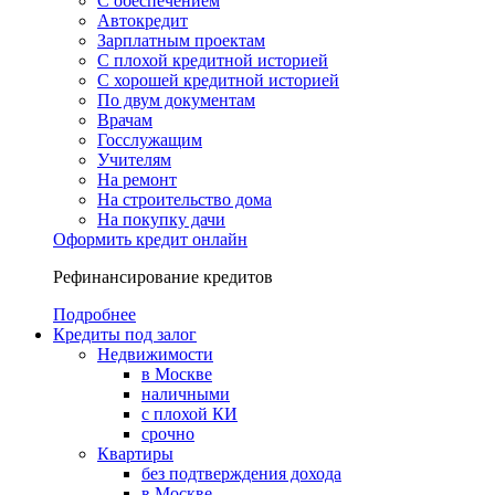
С обеспечением
Автокредит
Зарплатным проектам
С плохой кредитной историей
С хорошей кредитной историей
По двум документам
Врачам
Госслужащим
Учителям
На ремонт
На строительство дома
На покупку дачи
Оформить кредит онлайн
Рефинансирование кредитов
Подробнее
Кредиты под залог
Недвижимости
в Москве
наличными
с плохой КИ
срочно
Квартиры
без подтверждения дохода
в Москве