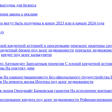
 выгодны для бизнеса
ения закона о рекламе
 могут быть получены в конце 2023 или в начале 2024 года
оду
охой кредитной историей и просрочками
перезалог квартиры ср
кредитный брокер под залог недвижимости
перезалог недвижим
кредит под залог калькулятор
вто
Автокредит
Зарплатным проектам
С плохой кредитной исто
ома
На покупку дачи
аж
На паркинг/машиноместо
Без официального трудоустройства
ов
На ремонта жилья
Ипотека под залог недвижимости
я линия
Овердрафт
Банковская гарантия
На исполнение контрак
нсирование кредита под залог недвижимости
Рефинансирование