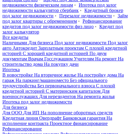
недвижимости физическим лицам
•
Ипотека под залог
недвижимости калькулятор сбербанк
•
Кредитный брокер
под залог недвижимости
•
Перезалог недвижимости
•
Займ
под залог квартиры с обременением
•
Рефинансирование
кредитов под залог недвижимости физ лицо
•
Кредит под
залог калькулятор
Все кредиты
Наличными
Для бизнеса
Под залог недвижимости
Под залог
авто
Автокредит
Зарплатным проектам
С плохой кредитной
историей
С хорошей кредитной историей
По двум
документам
Врачам
Госслужащим
Учителям
На ремонт
На
строительство дома
На покупку дачи
Ипотека
В новостройке
На вторичное жилье
На постройку дома
На
гараж
На паркинг/машиноместо
Без официального
трудоустройства
Без первоначального взноса
С плохой
кредитной историей
С материнским капиталом
Для
военнослужащих
Для нерезидентов
На ремонта жилья
Ипотека под залог недвижимости
Для бизнеса
Для ООО
Для ИП
На пополнение оборотных средств
Кредитная линия
Овердрафт
Банковская гарантия
На
исполнение контракта
Проектное финансирование
Рефинансирование