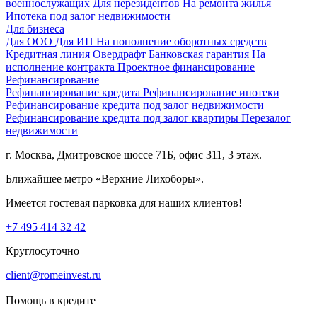
военнослужащих
Для нерезидентов
На ремонта жилья
Ипотека под залог недвижимости
Для бизнеса
Для ООО
Для ИП
На пополнение оборотных средств
Кредитная линия
Овердрафт
Банковская гарантия
На
исполнение контракта
Проектное финансирование
Рефинансирование
Рефинансирование кредита
Рефинансирование ипотеки
Рефинансирование кредита под залог недвижимости
Рефинансирование кредита под залог квартиры
Перезалог
недвижимости
г. Москва, Дмитровское шоссе 71Б, офис 311, 3 этаж.
Ближайшее метро «Верхние Лихоборы».
Имеется гостевая парковка для наших клиентов!
+7 495 414 32 42
Круглосуточно
client@romeinvest.ru
Помощь в кредите