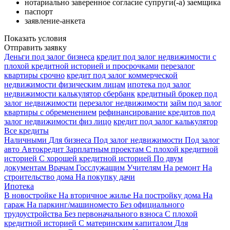
нотариально заверенное согласие супруги(-а) заемщика
паспорт
заявление-анкета
Показать условия
Отправить заявку
Деньги под залог бизнеса
кредит под залог недвижимости с
плохой кредитной историей и просрочками
перезалог
квартиры срочно
кредит под залог коммерческой
недвижимости физическим лицам
ипотека под залог
недвижимости калькулятор сбербанк
кредитный брокер под
залог недвижимости
перезалог недвижимости
займ под залог
квартиры с обременением
рефинансирование кредитов под
залог недвижимости физ лицо
кредит под залог калькулятор
Все кредиты
Наличными
Для бизнеса
Под залог недвижимости
Под залог
авто
Автокредит
Зарплатным проектам
С плохой кредитной
историей
С хорошей кредитной историей
По двум
документам
Врачам
Госслужащим
Учителям
На ремонт
На
строительство дома
На покупку дачи
Ипотека
В новостройке
На вторичное жилье
На постройку дома
На
гараж
На паркинг/машиноместо
Без официального
трудоустройства
Без первоначального взноса
С плохой
кредитной историей
С материнским капиталом
Для