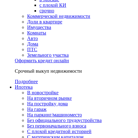
с плохой КИ
срочно
Коммерческой недвижимости
Доли в квартире
Имущества
Комнаты
Авто
Дома
ПТС
Земельного участка
Оформить кредит онлайн
Срочный выкуп недвижимости
Подробнее
Ипотека
В новостройке
На вторичном рынке
На постройку дома
На гараж
На паркинг/машиноместо
Без официального трудоустройства
Без первоначального взноса
С плохой кредитной историей
С материнским капиталом