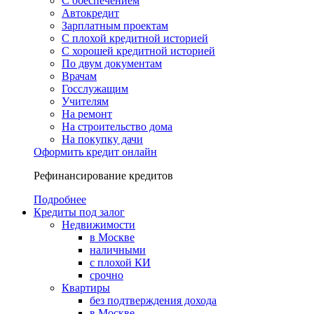
С обеспечением
Автокредит
Зарплатным проектам
С плохой кредитной историей
С хорошей кредитной историей
По двум документам
Врачам
Госслужащим
Учителям
На ремонт
На строительство дома
На покупку дачи
Оформить кредит онлайн
Рефинансирование кредитов
Подробнее
Кредиты под залог
Недвижимости
в Москве
наличными
с плохой КИ
срочно
Квартиры
без подтверждения дохода
в Москве