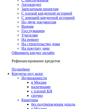
С обеспечением
Автокредит
Зарплатным проектам
С плохой кредитной историей
С хорошей кредитной историей
По двум документам
Врачам
Госслужащим
Учителям
На ремонт
На строительство дома
На покупку дачи
Оформить кредит онлайн
Рефинансирование кредитов
Подробнее
Кредиты под залог
Недвижимости
в Москве
наличными
с плохой КИ
срочно
Квартиры
без подтверждения дохода
в Москве