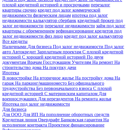
плохой кредитной историей и просрочками
перезалог
квартиры срочно
кредит под залог коммерческой
недвижимости физическим лицам
ипотека под залог
недвижимости калькулятор сбербанк
кредитный брокер под
залог недвижимости
перезалог недвижимости
займ под залог
квартиры с обременением
рефинансирование кредитов под
залог недвижимости физ лицо
кредит под залог калькулятор
Все кредиты
Наличными
Для бизнеса
Под залог недвижимости
Под залог
авто
Автокредит
Зарплатным проектам
С плохой кредитной
историей
С хорошей кредитной историей
По двум
документам
Врачам
Госслужащим
Учителям
На ремонт
На
строительство дома
На покупку дачи
Ипотека
В новостройке
На вторичное жилье
На постройку дома
На
гараж
На паркинг/машиноместо
Без официального
трудоустройства
Без первоначального взноса
С плохой
кредитной историей
С материнским капиталом
Для
военнослужащих
Для нерезидентов
На ремонта жилья
Ипотека под залог недвижимости
Для бизнеса
Для ООО
Для ИП
На пополнение оборотных средств
Кредитная линия
Овердрафт
Банковская гарантия
На
исполнение контракта
Проектное финансирование