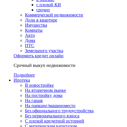
с плохой КИ
срочно
Коммерческой недвижимости
Доли в квартире
Имущества
Комнаты
Авто
Дома
ПТС
Земельного участка
Оформить кредит онлайн
Срочный выкуп недвижимости
Подробнее
Ипотека
В новостройке
На вторичном рынке
На постройку дома
На гараж
На паркинг/машиноместо
Без официального трудоустройства
Без первоначального взноса
С плохой кредитной историей
С материнским капиталом