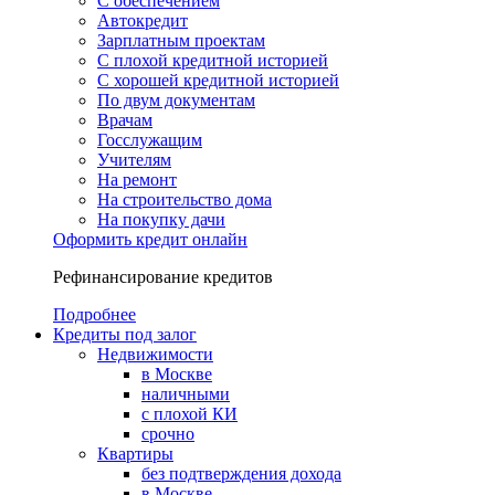
С обеспечением
Автокредит
Зарплатным проектам
С плохой кредитной историей
С хорошей кредитной историей
По двум документам
Врачам
Госслужащим
Учителям
На ремонт
На строительство дома
На покупку дачи
Оформить кредит онлайн
Рефинансирование кредитов
Подробнее
Кредиты под залог
Недвижимости
в Москве
наличными
с плохой КИ
срочно
Квартиры
без подтверждения дохода
в Москве