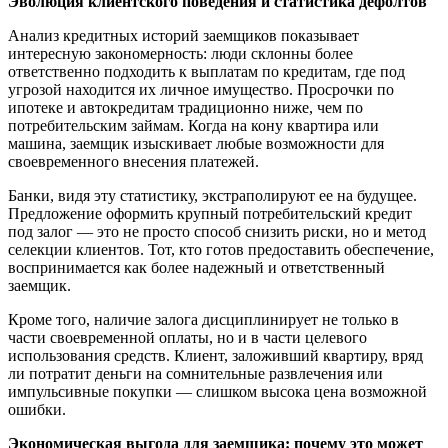
Эволюция клиентского поведения и статистика дефолтов
Анализ кредитных историй заемщиков показывает
интересную закономерность: люди склонны более
ответственно подходить к выплатам по кредитам, где под
угрозой находится их личное имущество. Просрочки по
ипотеке и автокредитам традиционно ниже, чем по
потребительским займам. Когда на кону квартира или
машина, заемщик изыскивает любые возможности для
своевременного внесения платежей.
Банки, видя эту статистику, экстраполируют ее на будущее.
Предложение оформить крупный потребительский кредит
под залог — это не просто способ снизить риски, но и метод
селекции клиентов. Тот, кто готов предоставить обеспечение,
воспринимается как более надежный и ответственный
заемщик.
Кроме того, наличие залога дисциплинирует не только в
части своевременной оплаты, но и в части целевого
использования средств. Клиент, заложивший квартиру, вряд
ли потратит деньги на сомнительные развлечения или
импульсивные покупки — слишком высока цена возможной
ошибки.
Экономическая выгода для заемщика: почему это может