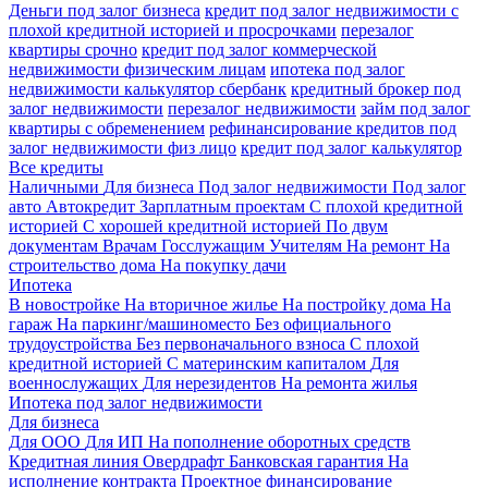
Деньги под залог бизнеса
кредит под залог недвижимости с
плохой кредитной историей и просрочками
перезалог
квартиры срочно
кредит под залог коммерческой
недвижимости физическим лицам
ипотека под залог
недвижимости калькулятор сбербанк
кредитный брокер под
залог недвижимости
перезалог недвижимости
займ под залог
квартиры с обременением
рефинансирование кредитов под
залог недвижимости физ лицо
кредит под залог калькулятор
Все кредиты
Наличными
Для бизнеса
Под залог недвижимости
Под залог
авто
Автокредит
Зарплатным проектам
С плохой кредитной
историей
С хорошей кредитной историей
По двум
документам
Врачам
Госслужащим
Учителям
На ремонт
На
строительство дома
На покупку дачи
Ипотека
В новостройке
На вторичное жилье
На постройку дома
На
гараж
На паркинг/машиноместо
Без официального
трудоустройства
Без первоначального взноса
С плохой
кредитной историей
С материнским капиталом
Для
военнослужащих
Для нерезидентов
На ремонта жилья
Ипотека под залог недвижимости
Для бизнеса
Для ООО
Для ИП
На пополнение оборотных средств
Кредитная линия
Овердрафт
Банковская гарантия
На
исполнение контракта
Проектное финансирование