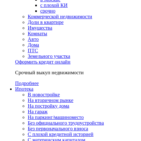
с плохой КИ
срочно
Коммерческой недвижимости
Доли в квартире
Имущества
Комнаты
Авто
Дома
ПТС
Земельного участка
Оформить кредит онлайн
Срочный выкуп недвижимости
Подробнее
Ипотека
В новостройке
На вторичном рынке
На постройку дома
На гараж
На паркинг/машиноместо
Без официального трудоустройства
Без первоначального взноса
С плохой кредитной историей
С материнским капиталом