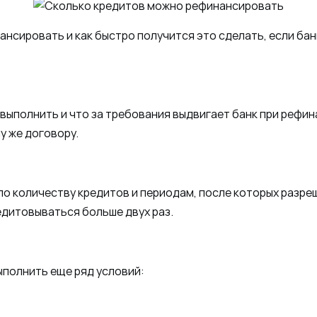
сировать и как быстро получится это сделать, если банк
о выполнить и что за требования выдвигает банк при рефи
у же договору.
 по количеству кредитов и периодам, после которых разре
дитовываться больше двух раз.
ыполнить еще ряд условий: