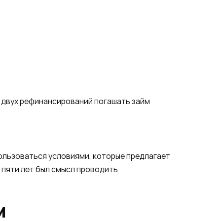
е двух рефинансирований погашать займ
пользоваться условиями, которые предлагает
 пяти лет был смысл проводить
м