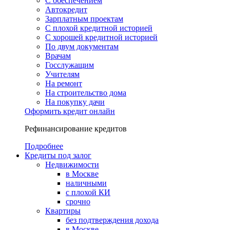
С обеспечением
Автокредит
Зарплатным проектам
С плохой кредитной историей
С хорошей кредитной историей
По двум документам
Врачам
Госслужащим
Учителям
На ремонт
На строительство дома
На покупку дачи
Оформить кредит онлайн
Рефинансирование кредитов
Подробнее
Кредиты под залог
Недвижимости
в Москве
наличными
с плохой КИ
срочно
Квартиры
без подтверждения дохода
в Москве