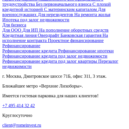
трудоустройства
Без первоначального взноса
С плохой
кредитной историей
С материнским капиталом
Для
военнослужащих
Для нерезидентов
На ремонта жилья
Ипотека под залог недвижимости
Для бизнеса
Для ООО
Для ИП
На пополнение оборотных средств
Кредитная линия
Овердрафт
Банковская гарантия
На
исполнение контракта
Проектное финансирование
Рефинансирование
Рефинансирование кредита
Рефинансирование ипотеки
Рефинансирование кредита под залог недвижимости
Рефинансирование кредита под залог квартиры
Перезалог
недвижимости
г. Москва, Дмитровское шоссе 71Б, офис 311, 3 этаж.
Ближайшее метро «Верхние Лихоборы».
Имеется гостевая парковка для наших клиентов!
+7 495 414 32 42
Круглосуточно
client@romeinvest.ru