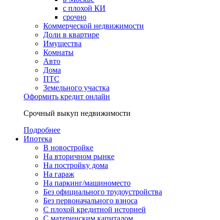
с плохой КИ
срочно
Коммерческой недвижимости
Доли в квартире
Имущества
Комнаты
Авто
Дома
ПТС
Земельного участка
Оформить кредит онлайн
Срочный выкуп недвижимости
Подробнее
Ипотека
В новостройке
На вторичном рынке
На постройку дома
На гараж
На паркинг/машиноместо
Без официального трудоустройства
Без первоначального взноса
С плохой кредитной историей
С материнским капиталом