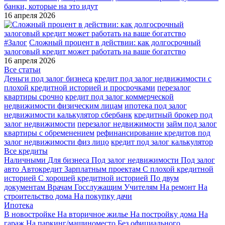
банки, которые на это идут
16 апреля 2026
#Залог
Сложный процент в действии: как долгосрочный
залоговый кредит может работать на ваше богатство
16 апреля 2026
Все статьи
Деньги под залог бизнеса
кредит под залог недвижимости с
плохой кредитной историей и просрочками
перезалог
квартиры срочно
кредит под залог коммерческой
недвижимости физическим лицам
ипотека под залог
недвижимости калькулятор сбербанк
кредитный брокер под
залог недвижимости
перезалог недвижимости
займ под залог
квартиры с обременением
рефинансирование кредитов под
залог недвижимости физ лицо
кредит под залог калькулятор
Все кредиты
Наличными
Для бизнеса
Под залог недвижимости
Под залог
авто
Автокредит
Зарплатным проектам
С плохой кредитной
историей
С хорошей кредитной историей
По двум
документам
Врачам
Госслужащим
Учителям
На ремонт
На
строительство дома
На покупку дачи
Ипотека
В новостройке
На вторичное жилье
На постройку дома
На
гараж
На паркинг/машиноместо
Без официального