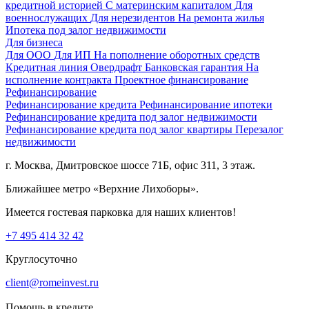
кредитной историей
С материнским капиталом
Для
военнослужащих
Для нерезидентов
На ремонта жилья
Ипотека под залог недвижимости
Для бизнеса
Для ООО
Для ИП
На пополнение оборотных средств
Кредитная линия
Овердрафт
Банковская гарантия
На
исполнение контракта
Проектное финансирование
Рефинансирование
Рефинансирование кредита
Рефинансирование ипотеки
Рефинансирование кредита под залог недвижимости
Рефинансирование кредита под залог квартиры
Перезалог
недвижимости
г. Москва, Дмитровское шоссе 71Б, офис 311, 3 этаж.
Ближайшее метро «Верхние Лихоборы».
Имеется гостевая парковка для наших клиентов!
+7 495 414 32 42
Круглосуточно
client@romeinvest.ru
Помощь в кредите