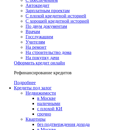
С обеспечением
Автокредит
Зарплатным проектам
С плохой кредитной историей
С хорошей кредитной историей
По двум документам
Врачам
Госслужащим
Учителям
На ремонт
На строительство дома
На покупку дачи
Оформить кредит онлайн
Рефинансирование кредитов
Подробнее
Кредиты под залог
Недвижимости
в Москве
наличными
с плохой КИ
срочно
Квартиры
без подтверждения дохода
в Москве