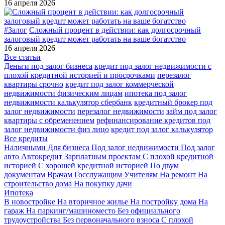
16 апреля 2026
#Залог
Сложный процент в действии: как долгосрочный
залоговый кредит может работать на ваше богатство
16 апреля 2026
Все статьи
Деньги под залог бизнеса
кредит под залог недвижимости с
плохой кредитной историей и просрочками
перезалог
квартиры срочно
кредит под залог коммерческой
недвижимости физическим лицам
ипотека под залог
недвижимости калькулятор сбербанк
кредитный брокер под
залог недвижимости
перезалог недвижимости
займ под залог
квартиры с обременением
рефинансирование кредитов под
залог недвижимости физ лицо
кредит под залог калькулятор
Все кредиты
Наличными
Для бизнеса
Под залог недвижимости
Под залог
авто
Автокредит
Зарплатным проектам
С плохой кредитной
историей
С хорошей кредитной историей
По двум
документам
Врачам
Госслужащим
Учителям
На ремонт
На
строительство дома
На покупку дачи
Ипотека
В новостройке
На вторичное жилье
На постройку дома
На
гараж
На паркинг/машиноместо
Без официального
трудоустройства
Без первоначального взноса
С плохой