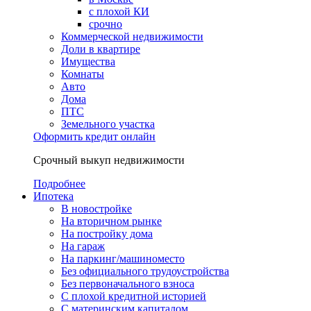
с плохой КИ
срочно
Коммерческой недвижимости
Доли в квартире
Имущества
Комнаты
Авто
Дома
ПТС
Земельного участка
Оформить кредит онлайн
Срочный выкуп недвижимости
Подробнее
Ипотека
В новостройке
На вторичном рынке
На постройку дома
На гараж
На паркинг/машиноместо
Без официального трудоустройства
Без первоначального взноса
С плохой кредитной историей
С материнским капиталом