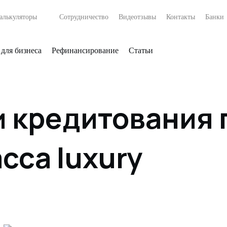
алькуляторы
Сотрудничество
Видеотзывы
Контакты
Банки
 для бизнеса
Рефинансирование
Статьи
 кредитования 
сса luxury