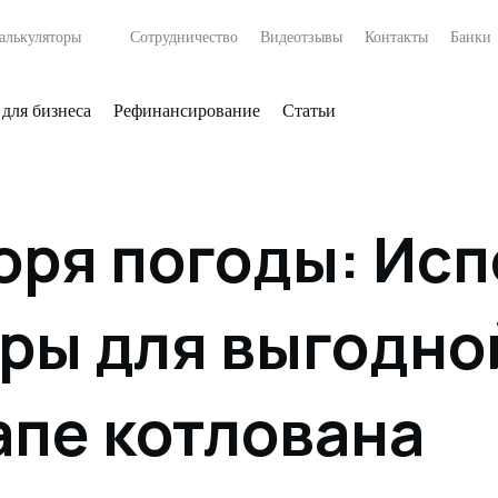
алькуляторы
Сотрудничество
Видеотзывы
Контакты
Банки
 для бизнеса
Рефинансирование
Статьи
моря погоды: Ис
иры для выгодно
апе котлована