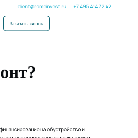
client@romeinvest.ru
+7 495 414 32 42
и
Заказать звонок
монт?
 финансирование на обустройство и
ватает для выполнения отделки, может