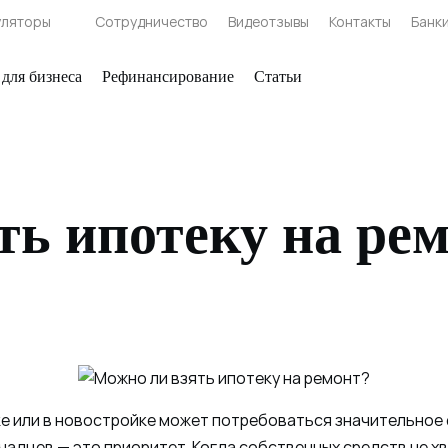
уляторы
Сотрудничество
Видеотзывы
Контакты
Банк
 для бизнеса
Рефинансирование
Статьи
ть ипотеку на ре
е или в новостройке может потребоваться значительное
чадцев — это приоритет. Когда собственных средств не х