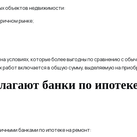
ых объектов недвижимости:
оричном рынке;
на условиях, которые более выгодны по сравнению с обы
х работ включается в общую сумму, выделяемую на приобр
лагают банки по ипотеке
ичными банками по ипотеке на ремонт: