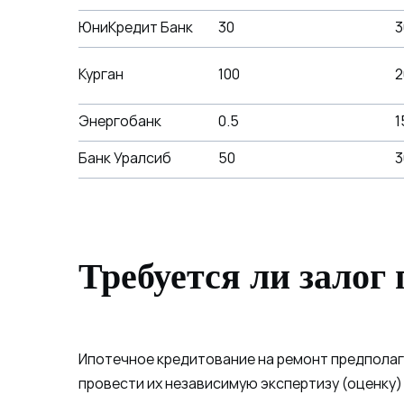
ЮниКредит Банк
30
3
Курган
100
2
Энергобанк
0.5
1
Банк Уралсиб
50
3
Требуется ли залог
Ипотечное кредитование на ремонт предполаг
провести их независимую экспертизу (оценку)