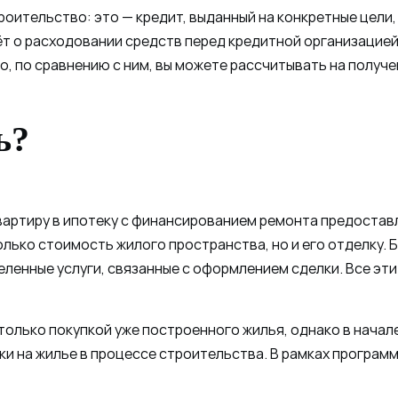
троительство: это — кредит, выданный на конкретные це
ёт о расходовании средств перед кредитной организацией.
, по сравнению с ним, вы можете рассчитывать на получ
ь?
артиру в ипотеку с финансированием ремонта предостав
лько стоимость жилого пространства, но и его отделку. 
ленные услуги, связанные с оформлением сделки. Все э
олько покупкой уже построенного жилья, однако в начал
еки на жилье в процессе строительства. В рамках програ