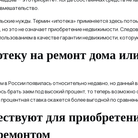
 вмешательство.
льские нужды. Термин «ипотека» применяется здесь потом
 но это не означает приобретение недвижимости. Следова
пользованием в качестве гарантии недвижимости, котору
отеку на ремонт дома ил
 в России появилась относительно недавно, но данный 
сь брать заем под высокий процент, то теперь возможно
м процентная ставка окажется более выгодной по сравне
ествуют для приобретени
 ремонтом