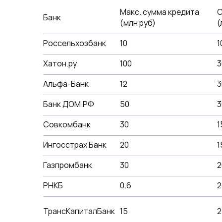
Макс. сумма кредита
С
Банк
(млн руб)
(
Россельхозбанк
10
1
Хатон.ру
100
3
Альфа-Банк
12
3
Банк ДОМ.РФ
50
3
Совкомбанк
30
1
Ингосстрах Банк
20
1
Газпромбанк
30
2
РНКБ
0.6
2
ТрансКапиталБанк
15
2