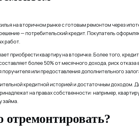
илья на вторичном рынке с готовым ремонтом через ипоте
ешение — потребительский кредит. Покупатель оформляет
х работ.
лает приобрести квартиру на вторичке. Более того, кред
составляет более 50% от месячного дохода, риск отказа в
 поручителя или предоставления дополнительного залог
жительной кредитной историей и достаточным доходом. Д
инадлежат на правах собственности: например, квартиру,
у займа.
о отремонтировать?