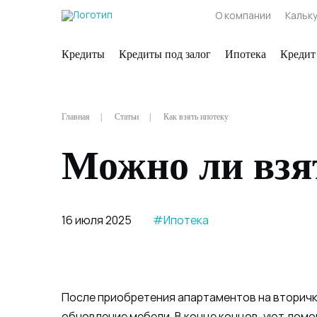
О компании
Кальк
Кредиты
Кредиты под залог
Ипотека
Кредит
Главная
Статьи
Как взять ипотеку
Можно ли взя
16 июля 2025
#Ипотека
После приобретения апартаментов на вторичк
обновление мебели. В конце концов, уют домо