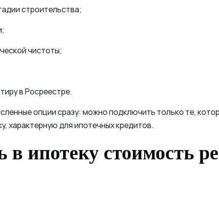
тадии строительства;
и;
ческой чистоты;
тиру в Росреестре.
исленные опции сразу: можно подключить только те, кот
у, характерную для ипотечных кредитов.
 в ипотеку стоимость ре