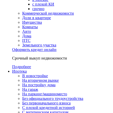
с плохой КИ
срочно
Коммерческой недвижимости
Доли в квартире
Имущества
Комнаты
Авто
Дома
ПТС
Земельного участка
Оформить кредит онлайн
Срочный выкуп недвижимости
Подробнее
Ипотека
В новостройке
На вторичном рынке
На постройку дома
На гараж
На паркинг/машиноместо
Без официального трудоустройства
Без первоначального взноса
С плохой кредитной историей
С материнским капиталом