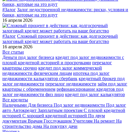
#Залог
Залог недостроенной недвижимости: риски, условия и
банки, которые на это идут
16 апреля 2026
#Залог
Сложный процент в действии: как долгосрочный
залоговый кредит может работать на ваше богатство
16 апреля 2026
Все статьи
Деньги под залог бизнеса
кредит под залог недвижимости с
плохой кредитной историей и просрочками
перезалог
квартиры срочно
кредит под залог коммерческой
недвижимости физическим лицам
ипотека под залог
недвижимости калькулятор сбербанк
кредитный брокер под
залог недвижимости
перезалог недвижимости
займ под залог
квартиры с обременением
рефинансирование кредитов под
залог недвижимости физ лицо
кредит под залог калькулятор
Все кредиты
Наличными
Для бизнеса
Под залог недвижимости
Под залог
авто
Автокредит
Зарплатным проектам
С плохой кредитной
историей
С хорошей кредитной историей
По двум
документам
Врачам
Госслужащим
Учителям
На ремонт
На
строительство дома
На покупку дачи
Ипотека