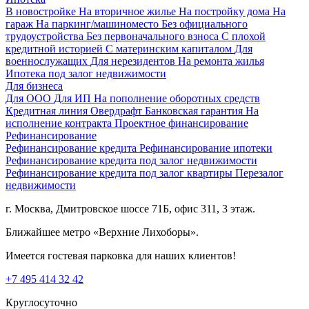
В новостройке
На вторичное жилье
На постройку дома
На
гараж
На паркинг/машиноместо
Без официального
трудоустройства
Без первоначального взноса
С плохой
кредитной историей
С материнским капиталом
Для
военнослужащих
Для нерезидентов
На ремонта жилья
Ипотека под залог недвижимости
Для бизнеса
Для ООО
Для ИП
На пополнение оборотных средств
Кредитная линия
Овердрафт
Банковская гарантия
На
исполнение контракта
Проектное финансирование
Рефинансирование
Рефинансирование кредита
Рефинансирование ипотеки
Рефинансирование кредита под залог недвижимости
Рефинансирование кредита под залог квартиры
Перезалог
недвижимости
г. Москва, Дмитровское шоссе 71Б, офис 311, 3 этаж.
Ближайшее метро «Верхние Лихоборы».
Имеется гостевая парковка для наших клиентов!
+7 495 414 32 42
Круглосуточно