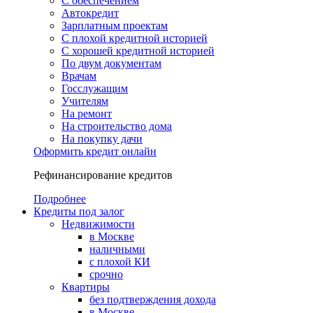
С обеспечением
Автокредит
Зарплатным проектам
С плохой кредитной историей
С хорошей кредитной историей
По двум документам
Врачам
Госслужащим
Учителям
На ремонт
На строительство дома
На покупку дачи
Оформить кредит онлайн
Рефинансирование кредитов
Подробнее
Кредиты под залог
Недвижимости
в Москве
наличными
с плохой КИ
срочно
Квартиры
без подтверждения дохода
в Москве