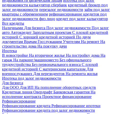
недвижимости физическим лицам
ипотека под залог
недвижимости калькулятор сбербанк
кредитный брокер под
залог недвижимости
перезалог недвижимости
займ под залог
квартиры с обременением
рефинансирование кредитов под
залог недвижимости физ лицо
кредит под залог калькулятор
Все кредиты
Наличными
Для бизнеса
Под залог недвижимости
Под залог
авто
Автокредит
Зарплатным проектам
С плохой кредитной
историей
С хорошей кредитной историей
По двум
документам
Врачам
Госслужащим
Учителям
На ремонт
На
строительство дома
На покупку дачи
Ипотека
В новостройке
На вторичное жилье
На постройку дома
На
гараж
На паркинг/машиноместо
Без официального
трудоустройства
Без первоначального взноса
С плохой
кредитной историей
С материнским капиталом
Для
военнослужащих
Для нерезидентов
На ремонта жилья
Ипотека под залог недвижимости
Для бизнеса
Для ООО
Для ИП
На пополнение оборотных средств
Кредитная линия
Овердрафт
Банковская гарантия
На
исполнение контракта
Проектное финансирование
Рефинансирование
Рефинансирование кредита
Рефинансирование ипотеки
Рефинансирование кредита под залог недвижимости