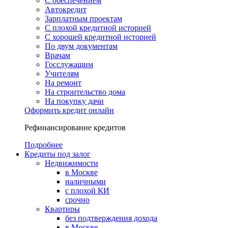
С обеспечением
Автокредит
Зарплатным проектам
С плохой кредитной историей
С хорошей кредитной историей
По двум документам
Врачам
Госслужащим
Учителям
На ремонт
На строительство дома
На покупку дачи
Оформить кредит онлайн
Рефинансирование кредитов
Подробнее
Кредиты под залог
Недвижимости
в Москве
наличными
с плохой КИ
срочно
Квартиры
без подтверждения дохода
в Москве