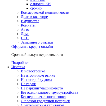
с плохой КИ
срочно
Коммерческой недвижимости
Доли в квартире
Имущества
Комнаты
Авто
Дома
ПТС
Земельного участка
Оформить кредит онлайн
Срочный выкуп недвижимости
Подробнее
Ипотека
В новостройке
На вторичном рынке
На постройку дома
На гараж
На паркинг/машиноместо
Без официального трудоустройства
Без первоначального взноса
С плохой кредитной историей
С материнским капиталом