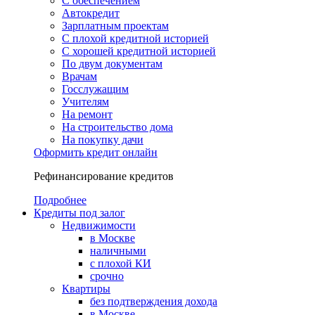
С обеспечением
Автокредит
Зарплатным проектам
С плохой кредитной историей
С хорошей кредитной историей
По двум документам
Врачам
Госслужащим
Учителям
На ремонт
На строительство дома
На покупку дачи
Оформить кредит онлайн
Рефинансирование кредитов
Подробнее
Кредиты под залог
Недвижимости
в Москве
наличными
с плохой КИ
срочно
Квартиры
без подтверждения дохода
в Москве