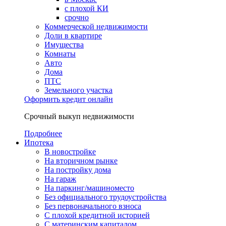
с плохой КИ
срочно
Коммерческой недвижимости
Доли в квартире
Имущества
Комнаты
Авто
Дома
ПТС
Земельного участка
Оформить кредит онлайн
Срочный выкуп недвижимости
Подробнее
Ипотека
В новостройке
На вторичном рынке
На постройку дома
На гараж
На паркинг/машиноместо
Без официального трудоустройства
Без первоначального взноса
С плохой кредитной историей
С материнским капиталом