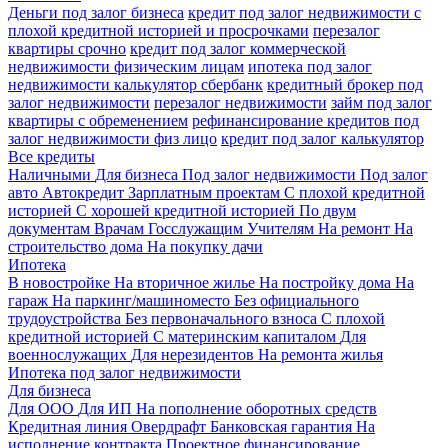
Деньги под залог бизнеса
кредит под залог недвижимости с
плохой кредитной историей и просрочками
перезалог
квартиры срочно
кредит под залог коммерческой
недвижимости физическим лицам
ипотека под залог
недвижимости калькулятор сбербанк
кредитный брокер под
залог недвижимости
перезалог недвижимости
займ под залог
квартиры с обременением
рефинансирование кредитов под
залог недвижимости физ лицо
кредит под залог калькулятор
Все кредиты
Наличными
Для бизнеса
Под залог недвижимости
Под залог
авто
Автокредит
Зарплатным проектам
С плохой кредитной
историей
С хорошей кредитной историей
По двум
документам
Врачам
Госслужащим
Учителям
На ремонт
На
строительство дома
На покупку дачи
Ипотека
В новостройке
На вторичное жилье
На постройку дома
На
гараж
На паркинг/машиноместо
Без официального
трудоустройства
Без первоначального взноса
С плохой
кредитной историей
С материнским капиталом
Для
военнослужащих
Для нерезидентов
На ремонта жилья
Ипотека под залог недвижимости
Для бизнеса
Для ООО
Для ИП
На пополнение оборотных средств
Кредитная линия
Овердрафт
Банковская гарантия
На
исполнение контракта
Проектное финансирование