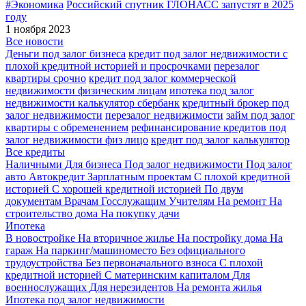
#Экономика
Российский спутник ГЛОНАСС запустят в 2025
году
1 ноября 2023
Все новости
Деньги под залог бизнеса
кредит под залог недвижимости с
плохой кредитной историей и просрочками
перезалог
квартиры срочно
кредит под залог коммерческой
недвижимости физическим лицам
ипотека под залог
недвижимости калькулятор сбербанк
кредитный брокер под
залог недвижимости
перезалог недвижимости
займ под залог
квартиры с обременением
рефинансирование кредитов под
залог недвижимости физ лицо
кредит под залог калькулятор
Все кредиты
Наличными
Для бизнеса
Под залог недвижимости
Под залог
авто
Автокредит
Зарплатным проектам
С плохой кредитной
историей
С хорошей кредитной историей
По двум
документам
Врачам
Госслужащим
Учителям
На ремонт
На
строительство дома
На покупку дачи
Ипотека
В новостройке
На вторичное жилье
На постройку дома
На
гараж
На паркинг/машиноместо
Без официального
трудоустройства
Без первоначального взноса
С плохой
кредитной историей
С материнским капиталом
Для
военнослужащих
Для нерезидентов
На ремонта жилья
Ипотека под залог недвижимости