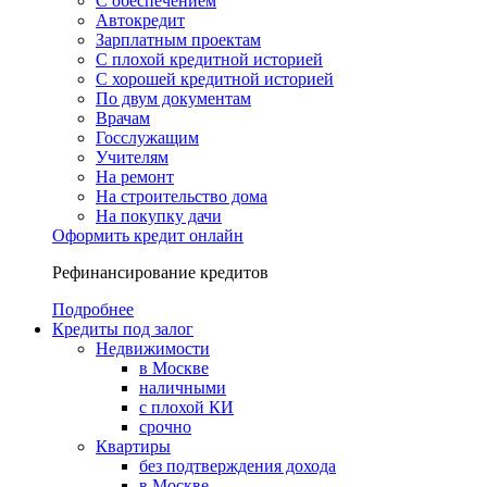
С обеспечением
Автокредит
Зарплатным проектам
С плохой кредитной историей
С хорошей кредитной историей
По двум документам
Врачам
Госслужащим
Учителям
На ремонт
На строительство дома
На покупку дачи
Оформить кредит онлайн
Рефинансирование кредитов
Подробнее
Кредиты под залог
Недвижимости
в Москве
наличными
с плохой КИ
срочно
Квартиры
без подтверждения дохода
в Москве