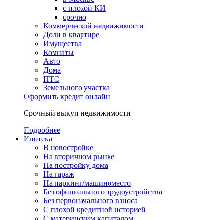
с плохой КИ
срочно
Коммерческой недвижимости
Доли в квартире
Имущества
Комнаты
Авто
Дома
ПТС
Земельного участка
Оформить кредит онлайн
Срочный выкуп недвижимости
Подробнее
Ипотека
В новостройке
На вторичном рынке
На постройку дома
На гараж
На паркинг/машиноместо
Без официального трудоустройства
Без первоначального взноса
С плохой кредитной историей
С материнским капиталом