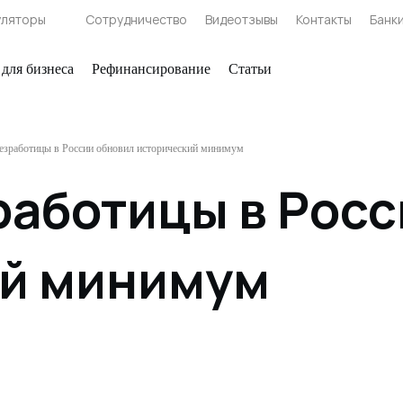
уляторы
Сотрудничество
Видеотзывы
Контакты
Банк
 для бизнеса
Рефинансирование
Статьи
езработицы в России обновил исторический минимум
работицы в Росс
ий минимум