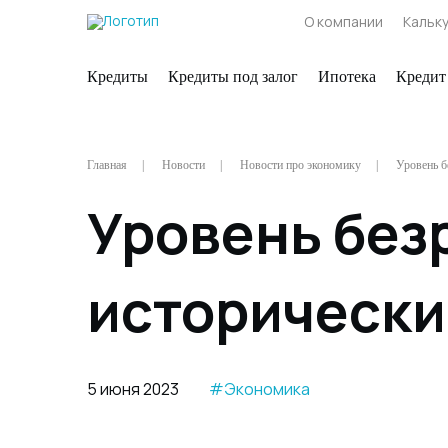
О компании
Кальк
Кредиты
Кредиты под залог
Ипотека
Кредит
Главная
Новости
Новости про экономику
Уровень б
Уровень без
историческ
5 июня 2023
#Экономика