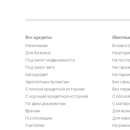
Все кредиты
Ипотека
Наличными
В новос
Для бизнеса
На втор
Под залог недвижимости
На пост
Под залог авто
На гара
Автокредит
На парк
Зарплатным проектам
Без офи
С плохой кредитной историей
Без пер
С хорошей кредитной историей
С плохой
По двум документам
С матер
Врачам
Для вое
Госслужащим
Для нер
Учителям
На ремо