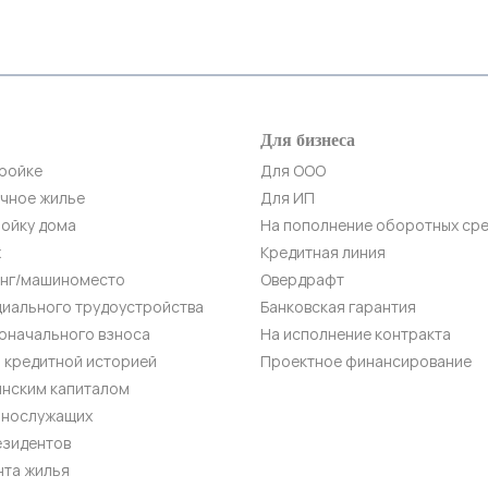
Для бизнеса
тройке
Для ООО
ичное жилье
Для ИП
ройку дома
На пополнение оборотных ср
ж
Кредитная линия
инг/машиноместо
Овердрафт
циального трудоустройства
Банковская гарантия
воначального взноса
На исполнение контракта
 кредитной историей
Проектное финансирование
инским капиталом
ннослужащих
езидентов
нта жилья