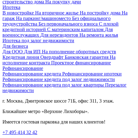
строительство дома
На покупку дачи
Ипотека
В новостройке
На вторичное жилье
На постройку дома
На
гараж
На паркинг/машиноместо
Без официального
трудоустройства
Без первоначального взноса
С плохой
кредитной историей
С материнским капиталом
Для
военнослужащих
Для нерезидентов
На ремонта жилья
Ипотека под залог недвижимости
Для бизнеса
Для ООО
Для ИП
На пополнение оборотных средств
Кредитная линия
Овердрафт
Банковская гарантия
На
исполнение контракта
Проектное финансирование
Рефинансирование
Рефинансирование кредита
Рефинансирование ипотеки
Рефинансирование кредита под залог недвижимости
Рефинансирование кредита под залог квартиры
Перезалог
недвижимости
г. Москва, Дмитровское шоссе 71Б, офис 311, 3 этаж.
Ближайшее метро «Верхние Лихоборы».
Имеется гостевая парковка для наших клиентов!
+7 495 414 32 42