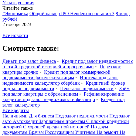
Узнать условия
Читайте также
#Экономика
Общий размер IPO Henderson составил 3,8 млрд
рублей
2 ноября 2023
Все новости
Смотрите также:
Деньги под залог бизнеса
•
Кредит под залог недвижимости с
плохой кредитной историей и просрочками
•
Перезалог
квартиры срочно
•
Кредит под залог коммерческой
недвижимости физическим лицам
•
Ипотека под залог
недвижимости калькулятор сбербанк
•
Кредитный брокер
под залог недвижимости
•
Перезалог недвижимости
•
Займ
под залог квартиры с обременением
•
Рефинансирование
кредитов под залог недвижимости физ лицо
•
Кредит под
залог калькулятор
Все кредиты
Наличными
Для бизнеса
Под залог недвижимости
Под залог
авто
Автокредит
Зарплатным проектам
С плохой кредитной
историей
С хорошей кредитной историей
По двум
документам
Врачам
Госслужащим
Учителям
На ремонт
На