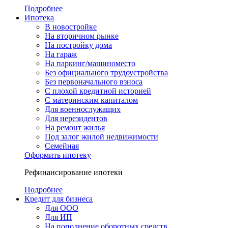
Подробнее
Ипотека
В новостройке
На вторичном рынке
На постройку дома
На гараж
На паркинг/машиноместо
Без официального трудоустройства
Без первоначального взноса
С плохой кредитной историей
С материнским капиталом
Для военнослужащих
Для нерезидентов
На ремонт жилья
Под залог жилой недвижимости
Семейная
Оформить ипотеку
Рефинансирование ипотеки
Подробнее
Кредит для бизнеса
Для ООО
Для ИП
На пополнение оборотных средств