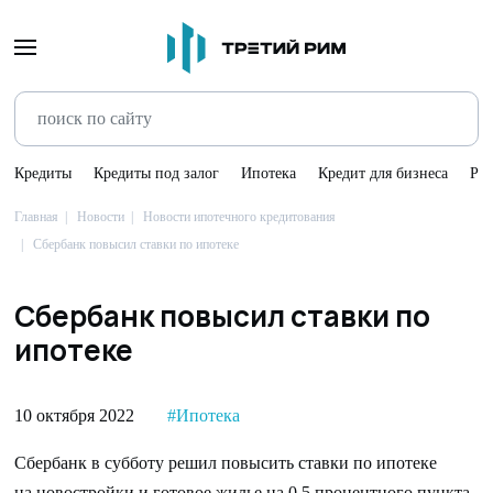
Кредиты
Кредиты под залог
Ипотека
Кредит для бизнеса
Ре
Главная
Новости
Новости ипотечного кредитования
Сбербанк повысил ставки по ипотеке
Сбербанк повысил ставки по
ипотеке
10 октября 2022
#Ипотека
Сбербанк в субботу решил повысить ставки по ипотеке
на новостройки и готовое жилье на 0,5 процентного пункта.