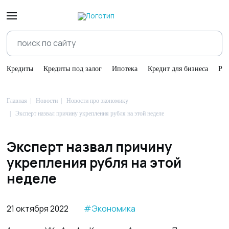
Кредиты
Кредиты под залог
Ипотека
Кредит для бизнеса
Ре
Главная
Новости
Новости про экономику
Эксперт назвал причину укрепления рубля на этой неделе
Эксперт назвал причину
укрепления рубля на этой
неделе
21 октября 2022
#Экономика