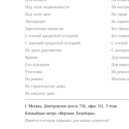
Под залог недвижимости
На постр
Под залог авто
На гараж
Автокредит
На парки
Зарплатным проектам
Без офици
С плохой кредитной историей
Без перво
С хорошей кредитной историей
С плохой
По двум документам
С матери
Врачам
Для воен
Госслужащим
Для нере
Учителям
На ремон
На ремонт
Ипотека 
На строительство дома
На покупку дачи
Рефинансирование кредитных карт
г. Москва, Дмитровское шоссе 71Б, офис 311, 3 этаж.
Ближайшее метро «Верхние Лихоборы».
Рефинансирование залога
Имеется гостевая парковка для наших клиентов!