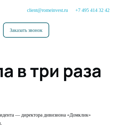
client@romeinvest.ru
+7 495 414 32 42
Заказать звонок
а в три раза
езидента — директора дивизиона «Домклик»
.