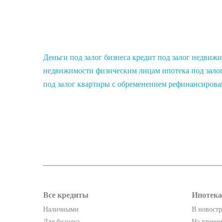
Деньги под залог бизнеса
кредит под залог недвиж
недвижимости физическим лицам
ипотека под зало
под залог квартиры с обременением
рефинансирова
Все кредиты
Ипотека
Наличными
В новост
Для бизнеса
На втори