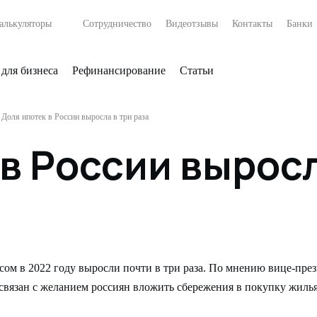
алькуляторы
Сотрудничество
Видеотзывы
Контакты
Банки
 для бизнеса
Рефинансирование
Статьи
Доля ипотек в России выросла в три раза
в России выросл
ом в 2022 году выросли почти в три раза. По мнению вице-пр
 связан с желанием россиян вложить сбережения в покупку жилья