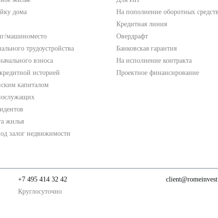
ойку дома
На пополнение оборотных средст
Кредитная линия
нг/машиноместо
Овердрафт
ального трудоустройства
Банковская гарантия
начального взноса
На исполнение контракта
 кредитной историей
Проектное финансирование
нским капиталом
нослужащих
зидентов
та жилья
под залог недвижимости
+7 495 414 32 42
client@romeinvest
Круглосуточно