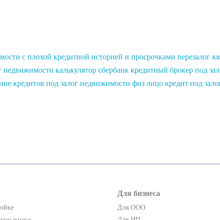
имости с плохой кредитной историей и просрочками
перезалог к
г недвижимости калькулятор сбербанк
кредитный брокер под за
ние кредитов под залог недвижимости физ лицо
кредит под зало
Для бизнеса
ройке
Для ООО
чное жилье
Для ИП