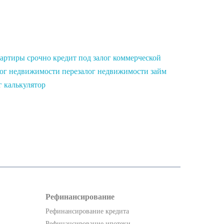
вартиры срочно
кредит под залог коммерческой
лог недвижимости
перезалог недвижимости
займ
г калькулятор
Рефинансирование
Рефинансирование кредита
Рефинансирование ипотеки